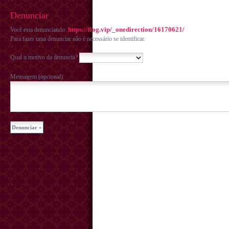
Denunciar
https://flog.vip/_onedirection/16170621/
Você esta denunciando:
Para fazer uma denunciar não é necessário se identificar.
Qual o motivo da denuncia?
Mensagem (opcional):