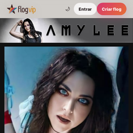
🌙
Entrar
Criar flog