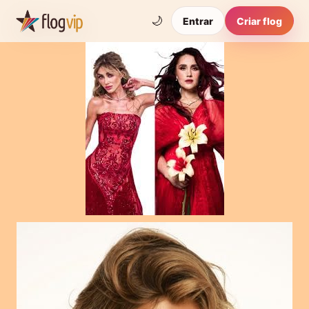
🌙
Entrar
Criar flog