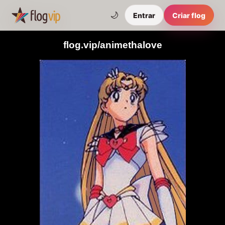
🌙
Entrar
Criar flog
flog.vip/animethalove