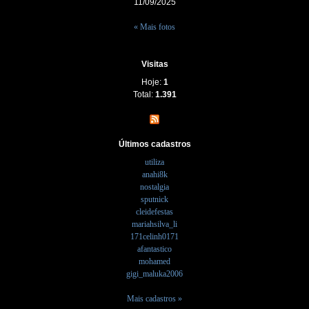
11/09/2025
« Mais fotos
Visitas
Hoje:
1
Total:
1.391
Últimos cadastros
utiliza
anahi8k
nostalgia
sputnick
cleidefestas
mariahsilva_li
171celinh0171
afantastico
mohamed
gigi_maluka2006
Mais cadastros »