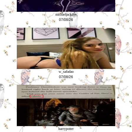
michaeljackson
07/08/26
w_safadao
07/08/26
harrypotter