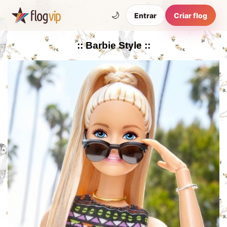
🌙
Entrar
Criar flog
:: Barbie Style ::