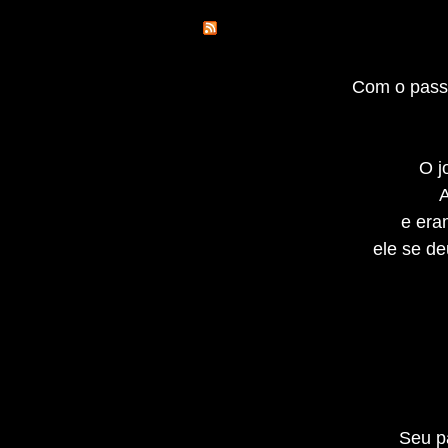
Com o passa
O j
A
e era
ele se de
Seu pa