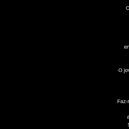
O
en
O jo
Faz-m