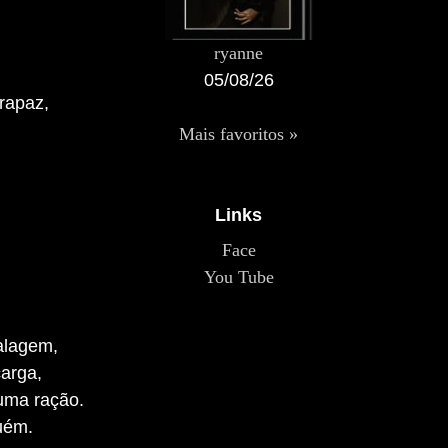
ryanne
05/08/26
 rapaz,
Mais favoritos »
Links
Face
You Tube
talagem,
carga,
uma ração.
uém.