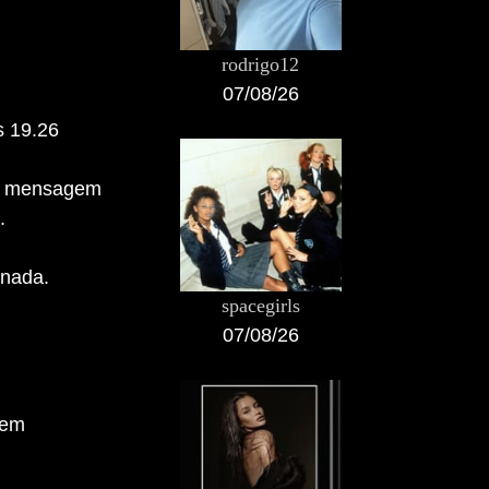
rodrigo12
07/08/26
s 19.26
uma mensagem
.
rnada.
spacegirls
07/08/26
agem