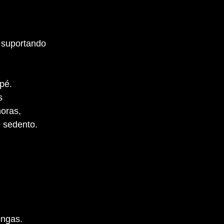
o suportando
 pé.
as
horas,
e sedento.
longas.