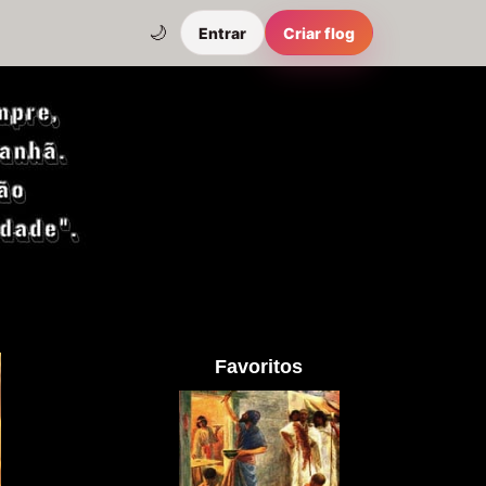
🌙
Entrar
Criar flog
Favoritos