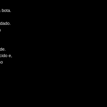
 bota.
rdado.
a
ade.
cido e,
so