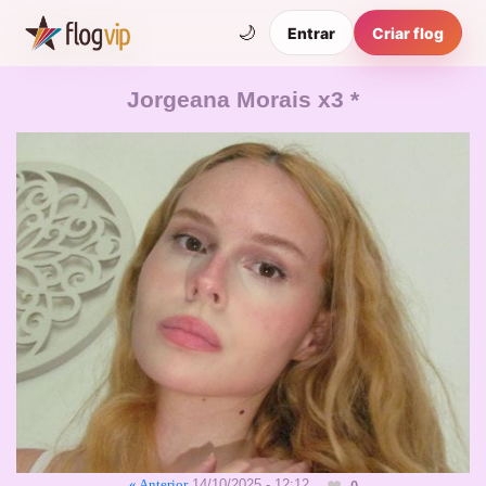
🌙
Entrar
Criar flog
Jorgeana Morais x3 *
« Anterior
14/10/2025 - 12:12