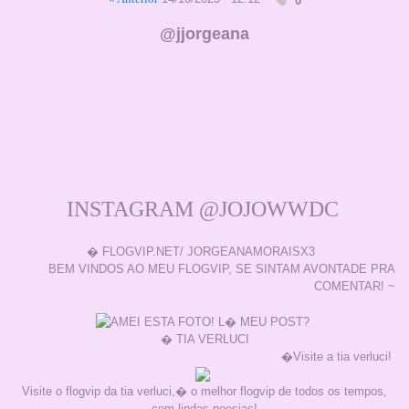
0
@jjorgeana
INSTAGRAM @JOJOWWDC
� FLOGVIP.NET/ JORGEANAMORAISX3
BEM VINDOS AO MEU FLOGVIP, SE SINTAM AVONTADE PRA
COMENTAR! ~
� TIA VERLUCI
�Visite a tia verluci!
Visite o flogvip da tia verluci,� o melhor flogvip de todos os tempos,
com lindas poesias!