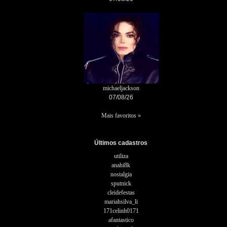
michaeljackson
07/08/26
Mais favoritos »
Últimos cadastros
utiliza
anahi8k
nostalgia
sputnick
cleidefestas
mariahsilva_li
171celinh0171
afantastico