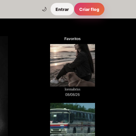
🌙
Entrar
Criar flog
Favoritos
lorenabriss
08/08/26