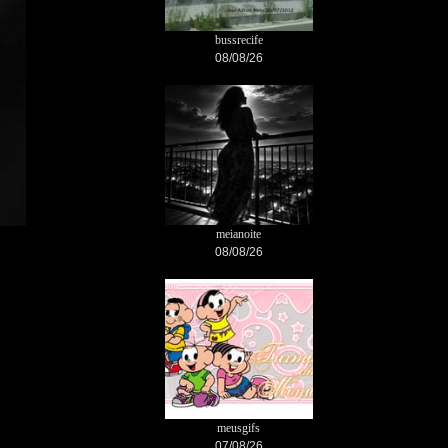
bussrecife
08/08/26
meianoite
08/08/26
meusgifs
07/08/26