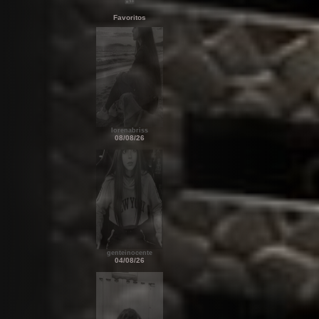
Favoritos
lorenabriss
08/08/26
genteinocente
04/08/26