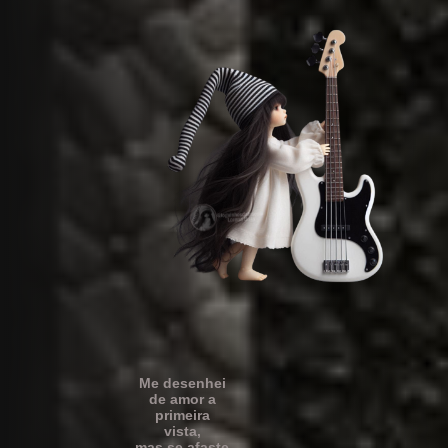
Me desenhei
de amor a
primeira
vista,
mas se afaste