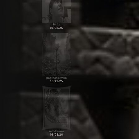
fenix
01/08/26
paginasdemim
13/12/25
rebekanow
09/08/26