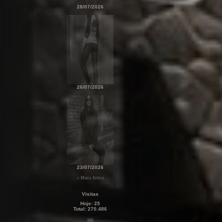
28/07/2026
26/07/2026
23/07/2026
« Mais fotos
Visitas
Hoje:
25
Total:
270.486