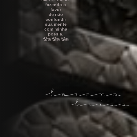
fazendo o
favor
de não
confundir
sua mente
com minha
poesia.
🐻‍❄️ 🐻‍❄️ 🐻‍❄️