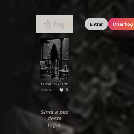
🌙
Entrar
Criar flog
« Anterior
22/05/2025 - 01:32
0
Próxima »
Sinta a paz
deste
lugar