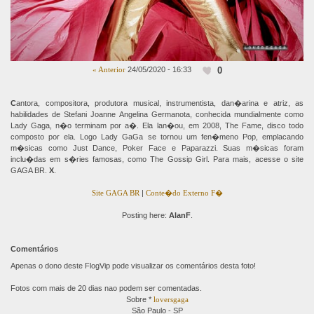
0
« Anterior
24/05/2020 - 16:33
C
antora, compositora, produtora musical, instrumentista, dan�arina e atriz, as
habilidades de Stefani Joanne Angelina Germanota, conhecida mundialmente como
Lady Gaga, n�o terminam por a�. Ela lan�ou, em 2008, The Fame, disco todo
composto por ela. Logo Lady GaGa se tornou um fen�meno Pop, emplacando
m�sicas como Just Dance, Poker Face e Paparazzi. Suas m�sicas foram
inclu�das em s�ries famosas, como The Gossip Girl. Para mais, acesse o site
GAGA BR.
X
.
Site GAGA BR
|
Conte�do Externo F�
Posting here:
AlanF
.
Comentários
Apenas o dono deste FlogVip pode visualizar os comentários desta foto!
Fotos com mais de 20 dias nao podem ser comentadas.
Sobre *
loversgaga
São Paulo - SP