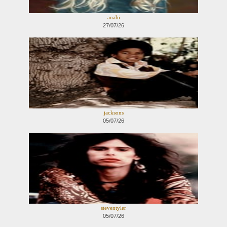
anahi
27/07/26
jacksons
05/07/26
steventyler
05/07/26