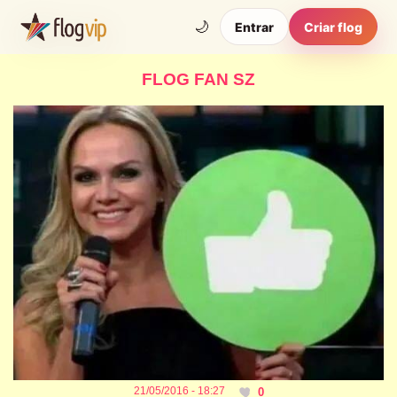
🌙
Entrar
Criar flog
FLOG FAN SZ
21/05/2016 - 18:27
0