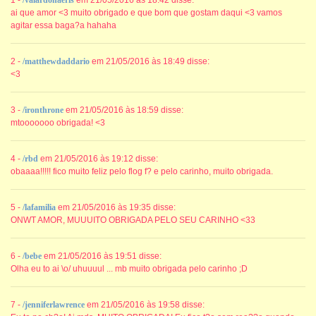
1 -
/valardohaeris
em 21/05/2016 às 18:42 disse:
ai que amor <3 muito obrigado e que bom que gostam daqui <3 vamos
agitar essa baga?a hahaha
2 -
/matthewdaddario
em 21/05/2016 às 18:49 disse:
<3
3 -
/ironthrone
em 21/05/2016 às 18:59 disse:
mtooooooo obrigada! <3
4 -
/rbd
em 21/05/2016 às 19:12 disse:
obaaaa!!!!! fico muito feliz pelo flog f? e pelo carinho, muito obrigada.
5 -
/lafamilia
em 21/05/2016 às 19:35 disse:
ONWT AMOR, MUUUITO OBRIGADA PELO SEU CARINHO <33
6 -
/bebe
em 21/05/2016 às 19:51 disse:
Olha eu to ai \o/ uhuuuul ... mb muito obrigada pelo carinho ;D
7 -
/jenniferlawrence
em 21/05/2016 às 19:58 disse: