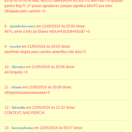
Eu to no ch?o! Ai mds, MUITO OBRIGADA! Eu fico t?o sem rea??o quando
ganho flog f?, s? posso agradecer, porque significa MUITO pra mim.
Obrigada pelo carinho <3
8 -
/jenniferlawrence
em 21/05/2016 às 20:00 disse:
Ali?s, amei a foto da Eliana HIDUHASUDIHASUID <3
9 -
/exsrbd
em 21/05/2016 às 20:03 disse:
eba!!!mto obgda pelo carinho amei!!fico mto feliz<3
10 -
/flavatica
em 21/05/2016 às 20:06 disse:
aiii brigada <3
11 -
/isfame
em 21/05/2016 às 20:09 disse:
obrigadaaaaaaaaaaaaaa<3
12 -
/lafamilia
em 21/05/2016 às 21:32 disse:
CONTEST, NAO PERCA!
13 -
/koreandrama
em 22/05/2016 às 00:07 disse: