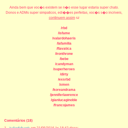
Ainda bem que voc�s existem se n�o esse lugar estaria super chato.
Donos e ADMs super simpaticos, edi��es perfeitas, voc�s s�o incriveis,
continuem assim
sz
/rbd
/isfame
/valardohaeris
/lafamilia
/flavatica
/ironthrone
/bebe
/candyman
/superheroes
/dirty
/exsrbd
/xmen
/koreandrama
/jenniferlawrence
/gianlucaginoble
/francojames
Comentários
(18)