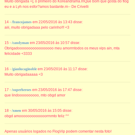
Muito obrigada =], o primeiro do Koreandrama.rnQue bom que gosta do flog
eu e a Lyh nos esfor?amos bastante.rn-- De Crivelli
14 -
/francojames
em 22/05/2016 às 13:43 disse:
aiii, muito obrigadaaa pelo carinho!!! <3
15 -
/candyman
em 23/05/2016 às 10:57 disse:
Obrigadooooooooooooooooo meu amorrntodos os meus vips ain, mta
felicidade <3333
16 -
/gianlucaginoble
em 23/05/2016 às 11:17 disse:
Muito obrigadaaaaa <3
17 -
/superheroes
em 23/05/2016 às 17:47 disse:
que lindoooooooooo, mto obgd amor
18 -
/xmen
em 30/05/2016 às 15:05 disse:
obgd amooooooooooooorrnmto feliz ^^
Apenas usuários logados no FlogVip podem comentar nesta foto!