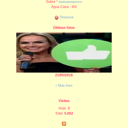
Sobre *
muitoamorporvcs
Água Clara - MS
Denunciar
Últimas fotos
21/05/2016
« Mais fotos
Visitas
Hoje:
3
Total:
5.002