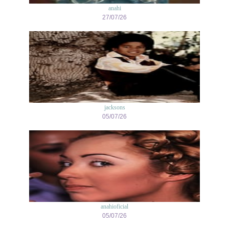
anahi
27/07/26
jacksons
05/07/26
anahioficial
05/07/26