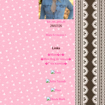
karyne_pessan
28/07/26
Mais favoritos »
Links
�Mam�e�
�Meu flog de mimos�
�Titia Kamila�