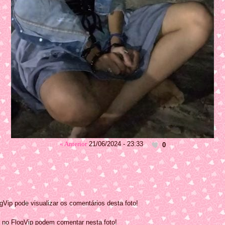
« Anterior
21/06/2024 - 23:33
0
Vip pode visualizar os comentários desta foto!
 no FlogVip podem comentar nesta foto!