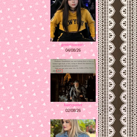
genteinocente
04/08/26
harrypotter
02/08/26