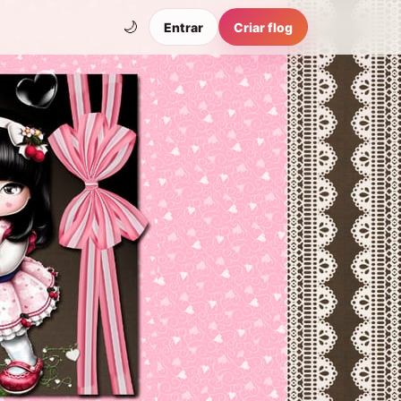
🌙
Entrar
Criar flog