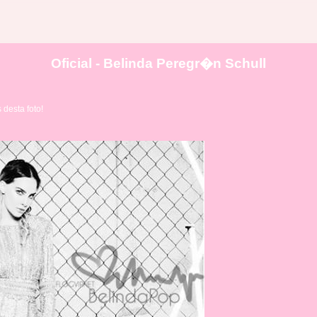
Oficial - Belinda Peregr�n Schull
desta foto!