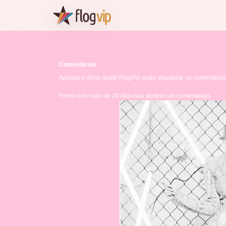
Comentários
Apenas o dono deste FlogVip pode visualizar os comentários 
Fotos com mais de 20 dias nao podem ser comentadas.