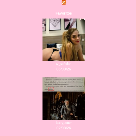
Favoritos
w_safadao
06/08/26
harrypotter
02/08/26