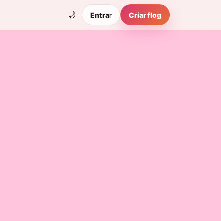
🌙
Entrar
Criar flog