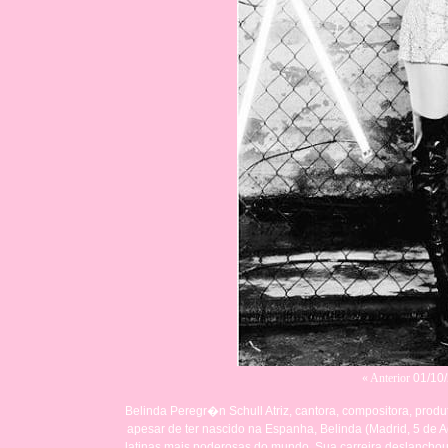
« Anterior
01/10/
Belinda Peregr�n Schull
Atriz, cantora, compositora, produ
apesar de ter nascido na Espanha, Belinda (Madrid, 5 de 
latinas mais poderosas do mundo. Sua carreira deslancho