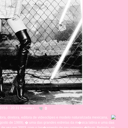
2016 - 20:31
Próxima »
0
tora, diretora, editora de videoclipes e modelo naturalizada mexicana,
Agosto de 1989), � uma das grandes estrelas da m�sica latina e uma das
u de vez em 2003, com o lan�amento de seu primeiro �lbum, Belinda, ao