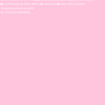
t�o, a Princesa do Pop Latino s� vem alcan�ando mais recordes.
r
instagram
facebook
site oficial
 BY JULIANA MOREIRA