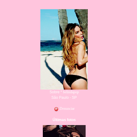
Sobre *
belindapop
São Paulo - SP
Denunciar
Últimas fotos