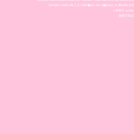
vender mais de 2,5 milh�es de c�pias, e desde en
LINKS:
twitte
WRITING