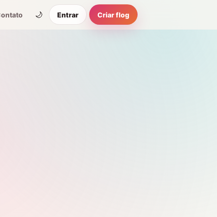
🌙
ontato
Entrar
Criar flog