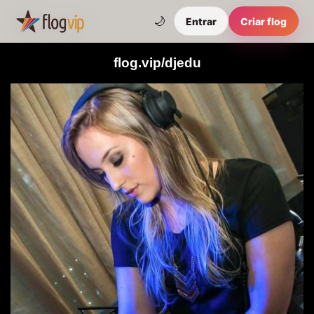
🌙
Entrar
Criar flog
flog.vip/djedu