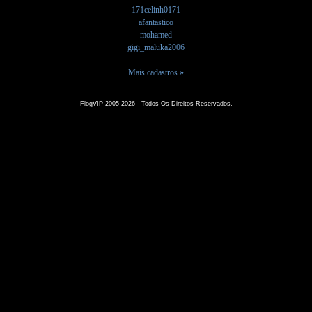
171celinh0171
afantastico
mohamed
gigi_maluka2006
Mais cadastros »
FlogVIP 2005-2026 - Todos Os Direitos Reservados.