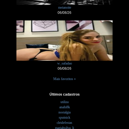
meianoite
06/08/26
w_safadao
06/08/26
Mais favoritos »
Últimos cadastros
utiliza
anahi8k
nostalgia
sputnick
cleidefestas
mariahsilva_li