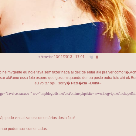
« Anterior
13/11/2013 - 17:01
0
 heim?gente eu hoje tava sem fazer nada ai decide entar aki pra ver como t�.Ac
ar aki!amo essa foto espero que gostem quando der eu posto outra foto aki ok.B
eu voltar bjs....sorry
�
Patr�cia ~Dona~
ge="Java[censurado]" src="httpblogutils.net/olct/online.php?site=www.flogvip.net/mchope&i
p pode visualizar os comentários desta foto!
s nao podem ser comentadas.