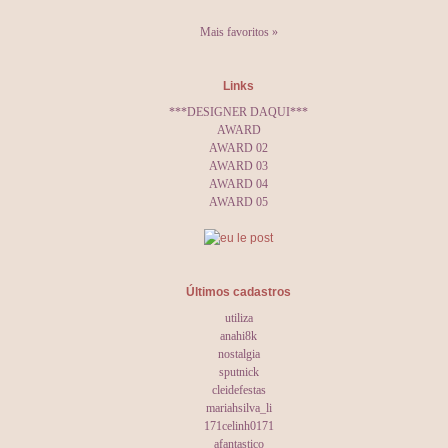
Mais favoritos »
Links
***DESIGNER DAQUI***
AWARD
AWARD 02
AWARD 03
AWARD 04
AWARD 05
Últimos cadastros
utiliza
anahi8k
nostalgia
sputnick
cleidefestas
mariahsilva_li
171celinh0171
afantastico