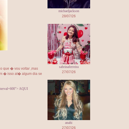
michaeljackson
28/07/26
sabrinaferreira
ho que � vou voltar ,mas
27/07/26
om � isso at� algum dia se
nterval=600">
AQUI
anahi
27/07/26