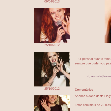
09/04/2013
25/10/2012
Oi pessoal quanto tempo
sempre que puder vou pass
<[censurado] langua
25/10/2012
Comentários
Apenas o dono deste FlogVi
Fotos com mais de 20 dia