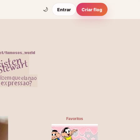
🌙
Entrar
Criar flog
Favoritos