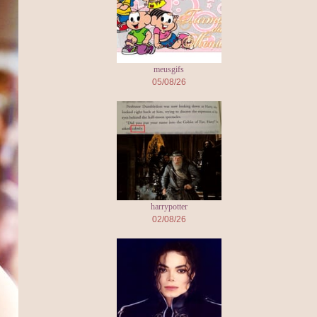
meusgifs
05/08/26
harrypotter
02/08/26