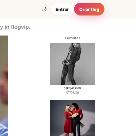
🌙
Entrar
Criar flog
 in flogvip.
Favoritos
parisjackson
07/08/26