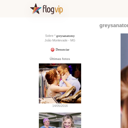
greysanatom
Sobre *
greysanatomy
João Monlevade - MG
Denunciar
Últimas fotos
14/05/2016