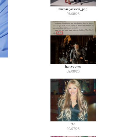
michaeljackson_pop
07/08/26
harrypotter
02/08/26
rbd
29/07/26