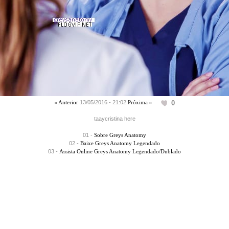
0
« Anterior
13/05/2016 - 21:02
Próxima »
taaycristina here
01
-
Sobre Greys Anatomy
02
-
Baixe Greys Anatomy Legendado
03
-
Assista Online Greys Anatomy Legendado/Dublado