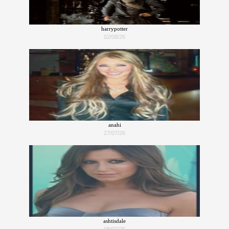
harrypotter
02/08/26
anahi
27/07/26
ashtisdale
08/07/26