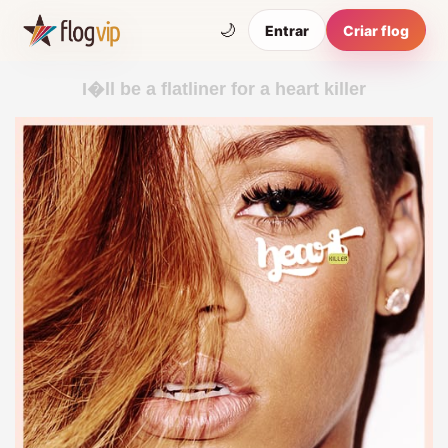
🌙
Entrar
Criar flog
I�ll be a flatliner for a heart killer