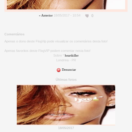
0
« Anterior
18/05/2017 - 10:54
Comentários
Apenas o dono deste FlogVip pode visualizar os comentários desta foto!
Apenas favoritos deste FlogVIP podem comentar nesta foto!
Sobre *
heartkiller
Londrina - PR
Denunciar
Últimas fotos
18/05/2017