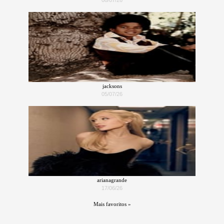
jacksons
05/07/26
arianagrande
17/06/26
Mais favoritos »