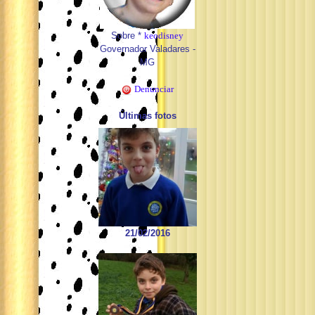
Sobre *
keodisney
Governador Valadares -
MG
Denunciar
Últimas fotos
21/02/2016