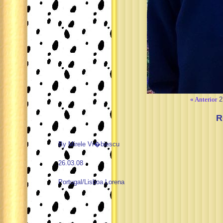
« Anterior
2
R
By Mirele Vr�biescu
26.03.08
Portugal/Lisboa Lorena