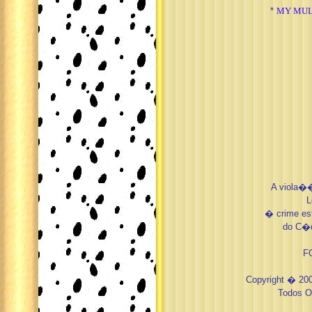
*
MY MUL
A viola��
L
� crime est
do C�di
F
Copyright � 20
Todos O