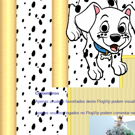
Comentários
Apenas usuários favoritados deste FlogVip podem visuali
Apenas usuários logados no FlogVip podem comentar nes