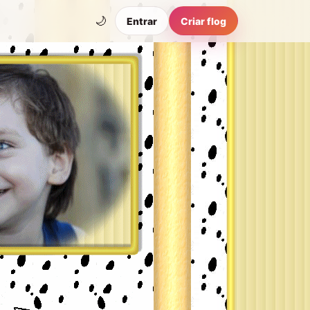
🌙
Entrar
Criar flog