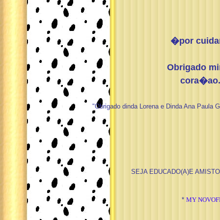
�por cuida
Obrigado mi
cora�ao.
"Obrigado dinda Lorena e Dinda Ana Paula G
SEJA EDUCADO(A)E AMISTOS
*
MY NOVOF