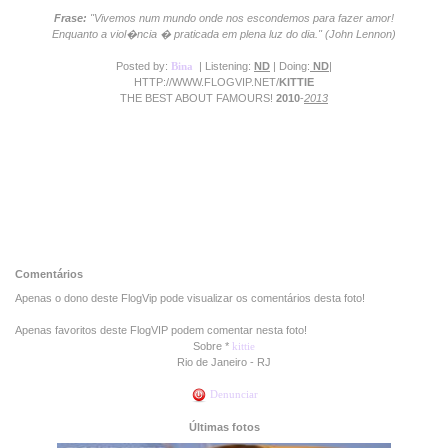
Frase:
"Vivemos num mundo onde nos escondemos para fazer amor!
Enquanto a viol�ncia � praticada em plena luz do dia." (John Lennon)
Posted by:
Bina
| Listening:
ND
| Doing:
ND
|
HTTP://WWW.FLOGVIP.NET/
KITTIE
THE BEST ABOUT FAMOURS!
2010
-
2013
Comentários
Apenas o dono deste FlogVip pode visualizar os comentários desta foto!
Apenas favoritos deste FlogVIP podem comentar nesta foto!
Sobre *
kittie
Rio de Janeiro - RJ
Denunciar
Últimas fotos