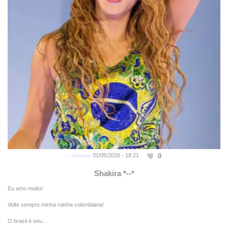
0
« Anterior
31/05/2026 - 18:21
Shakira *--*
Eu amo muito!
Volte sempre minha rainha colombiana!
O brasil é seu...