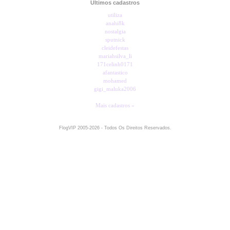
Últimos cadastros
utiliza
anahi8k
nostalgia
sputnick
cleidefestas
mariahsilva_li
171celinh0171
afantastico
mohamed
gigi_maluka2006
Mais cadastros »
FlogVIP 2005-2026 - Todos Os Direitos Reservados.