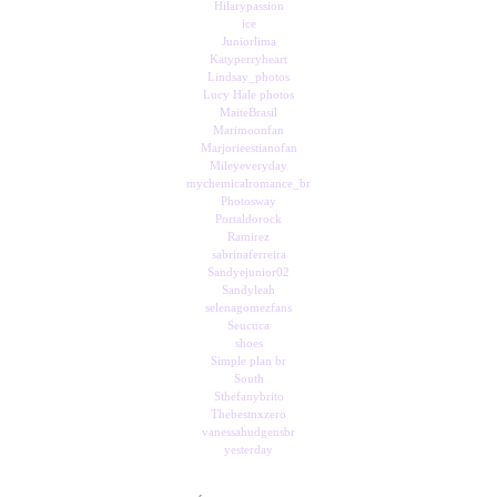
Hilarypassion
ice
Juniorlima
Katyperryheart
Lindsay_photos
Lucy Hale photos
MaiteBrasil
Marimoonfan
Marjorieestianofan
Mileyeveryday
mychemicalromance_br
Photosway
Portaldorock
Ramirez
sabrinaferreira
Sandyejunior02
Sandyleah
selenagomezfans
Seucuca
shoes
Simple plan br
South
Sthefanybrito
Thebestnxzero
vanessahudgensbr
yesterday