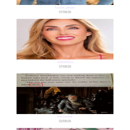
karyne_pessan
07/08/26
anahiedulce
07/08/26
harrypotter
02/08/26