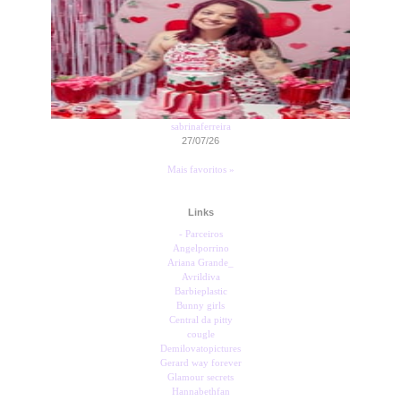
sabrinaferreira
27/07/26
Mais favoritos »
Links
- Parceiros
Angelporrino
Ariana Grande_
Avrildiva
Barbieplastic
Bunny girls
Central da pitty
cougle
Demilovatopictures
Gerard way forever
Glamour secrets
Hannabethfan