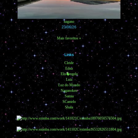
nagano
23/06/26
Mais favoritos »
Links
Cleide
Edna
Elis�ngela
Luiz
Luz do Mundo
Naganoken
Samia
SCamelo
Shala