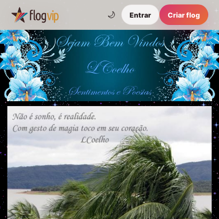
🌙
Entrar
Criar flog