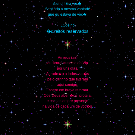
Atendi! Era voc�.
Sentindo a mesma vontade
que eu estava de voc�.
LCoelho
�direitos reservados
Amigos (as)
eu ficarei ausente do Vip
por uns dias.
Agrade�o a todos voc�s
pelo carinho que tiveram
aqui comigo.
Espero em breve retornar.
Que Deus aben�oe, proteja,
e esteja sempre presente
na vida de cada um de voc�s
.