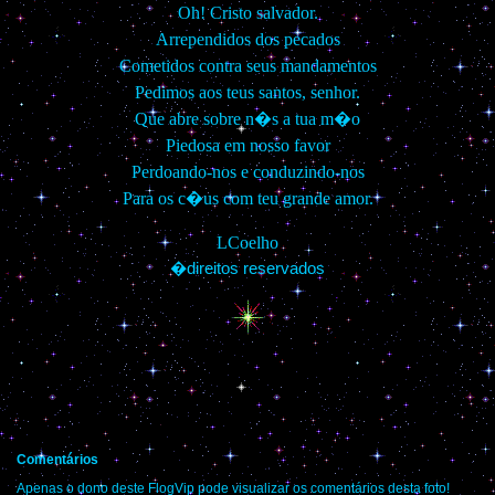
Oh! Cristo salvador.
Arrependidos dos pecados
Cometidos contra seus mandamentos
Pedimos aos teus santos, senhor.
Que abre sobre n�s a tua m�o
Piedosa em nosso favor
Perdoando-nos e conduzindo-nos
Para os c�us com teu grande amor.
LCoelho
�direitos reservados
Comentários
Apenas o dono deste FlogVip pode visualizar os comentários desta foto!