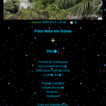
« Anterior
26/06/2014 - 18:48
0
Foto feita em Goias
Voc�...
Acordei de madrugada
com vontade de voc�.
Olhei para o lado da cama
e cad� voc�?
Peguei o telefone
e liguei pra voc�.
Ocupado...
Desliguei!
Logo em seguida tocou.