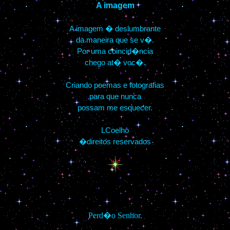
A imagem
A imagem � deslumbrante
da maneira que se v�.
Por uma coincid�ncia
chego at� voc�.
Criando poemas e fotografias
para que nunca
possam me esquecer.
LCoelho
�direitos reservados
Perd�o Senhor.