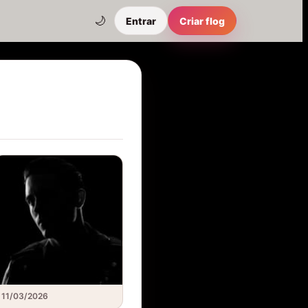
🌙
Entrar
Criar flog
11/03/2026