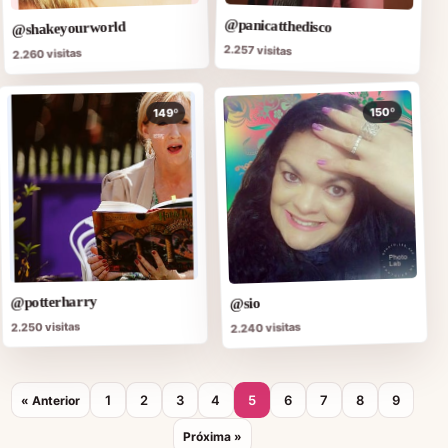
@panicatthedisco
@shakeyourworld
2.257 visitas
2.260 visitas
150º
149º
@potterharry
@sio
2.250 visitas
2.240 visitas
1
2
3
4
5
6
7
8
9
« Anterior
Próxima »