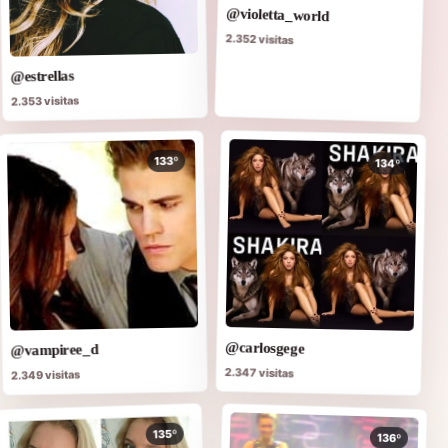
@violetta_world
2.352 visitas
@estrellas
2.353 visitas
133º
134º
@carlosgege
@vampiree_d
2.347 visitas
2.349 visitas
135º
136º