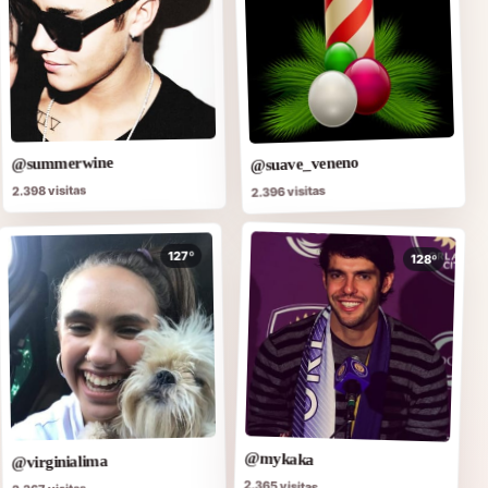
@suave_veneno
@summerwine
2.398 visitas
2.396 visitas
127º
128º
@mykaka
@virginialima
2.365 visitas