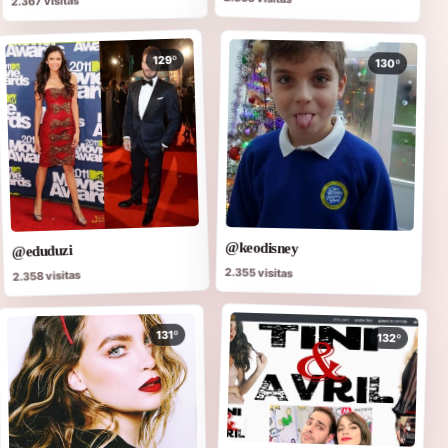
2.367 visitas
129º
130º
@keodisney
@eduduzi
2.355 visitas
2.358 visitas
131º
132º