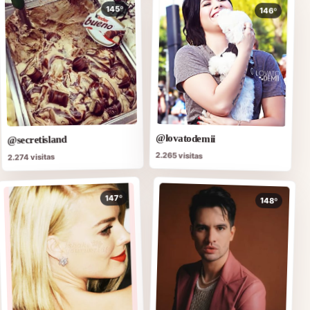
145º
146º
@lovatodemii
@secretisland
2.265 visitas
2.274 visitas
147º
148º