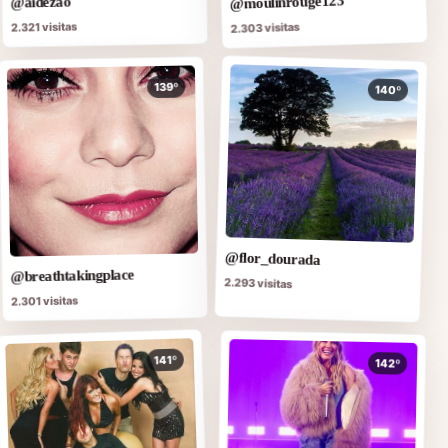
@moulinrouge123
@aidezao
2.321 visitas
2.303 visitas
139º
140º
@flor_dourada
@breathtakingplace
2.293 visitas
2.301 visitas
141º
142º