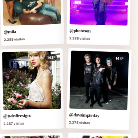
@photoson
@miia
2.288 visitas
2.288 visitas
143º
144º
@davsimpleday
@twinfiresigns
2.275 visitas
2.287 visitas