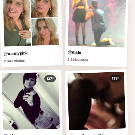
@malu
@mamypink
2.338 visitas
2.343 visitas
138º
137º