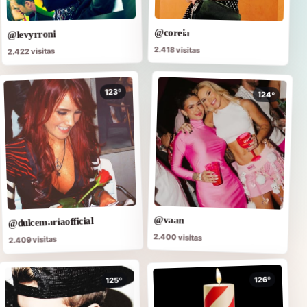
@coreia
@levyrroni
2.418 visitas
2.422 visitas
123º
124º
@vaan
@dulcemariaofficial
2.400 visitas
2.409 visitas
126º
125º