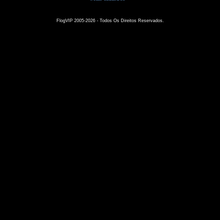
FlogVIP 2005-2026 - Todos Os Direitos Reservados.