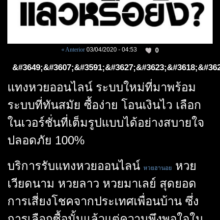
« Anterior
03/04/2020 - 04:53
0
&#3649;&#3607;&#3591;&#3627;&#3623;&#3618;&#362
แทงหวยออนไลน์ ระบบใหม่ที่มาพร้อม
ระบบที่ทันสมัย ซื้อง่าย โอนเงินไว เลือก
ในเวอร์ชั่นที่เต็มรูปแบบได้อย่างสบายใจ
ปลอดภัย 100%
บริการรับแทงหวยออนไลน์
หวย
หวยฮานอย
เวียดนาม หวยลาว หวยมาเลย์ สุดยอด
การเสี่ยงโชคจากประเทศเพื่อนบ้าน ซึ่ง
การเลือกซื้อนั้นแล้วแต่ความพึงพอใจใน