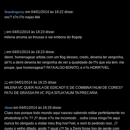
/leandropesty
em 04/01/2014 às 18:22 disse:
voc? s?o t?o najas kkk
;
em 04/01/2014 às 18:23 disse:
milena arruma as trouxas e vai embora do flogvip
;
em 04/01/2014 às 18:23 disse:
/demi. homenagear artista com um flog desses, credo, deveria ter vergonha,
ali?s a demi deveria ter vergonha de ver a qualidade de f?s que ela tem. me
poupe, que homenagear? FA?A ALGO BONITO, e n?o HORR?VEL
;;;
em 04/01/2014 às 18:25 disse:
MILENA VC QUER AULA DE EDICAO? E DE COMBINA?AUM DE CORES?
FA?U DE GRASSA PA VC PQ A SITUA?AUM TA PRECARIA
/demi
em 04/01/2014 às 18:29 disse:
Claro isso porque todo mundo aqui nasceu sabendo editar perfeitamente no
photoshop n?o ?? J? disse n?o me incomodo .. outra coisa ningu?m aqui
nunca foi obrigado a visitar meu flog horr?vel, e nem to pedindo isso.. j?
ouviu o velho ditado, gosto ? igual c?! Se a Demi fosse lixo de gente com