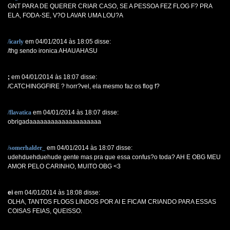
GNT PARA DE QUERER CRIAR CASO, SE A PESSOA FEZ FLOG F? PRA
ELA, FODA-SE, V?O LAVAR UMA LOU?A
/icarly
em 04/01/2014 às 18:05 disse:
/thg sendo ironica AHAUAHASU
;
em 04/01/2014 às 18:07 disse:
/CATCHINGGFIRE ? horr?vel, ela mesmo faz os flog f?
/flavatica
em 04/01/2014 às 18:07 disse:
obrigadaaaaaaaaaaaaaaaaaaaa
/somerhalder_
em 04/01/2014 às 18:07 disse:
udehduehduehude gente mas pra que essa confus?o toda? AH E OBG MEU
AMOR PELO CARINHO, MUITO OBG <3
ei
em 04/01/2014 às 18:08 disse:
OLHA, TANTOS FLOGS LINDOS POR AI E FICAM CRIANDO PARA ESSAS
COISAS FEIAS, QUEISSO.