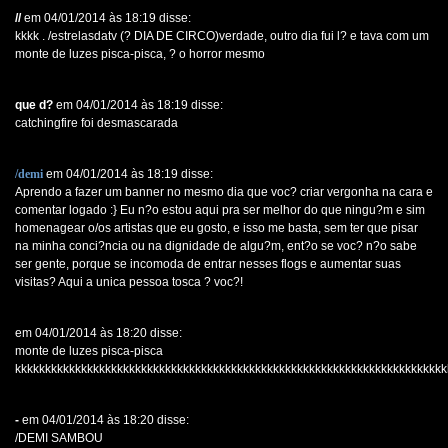
//
em 04/01/2014 às 18:19 disse:
kkkk . /estrelasdatv (? DIA DE CIRCO)verdade, outro dia fui l? e tava com um
monte de luzes pisca-pisca, ? o horror mesmo
que d?
em 04/01/2014 às 18:19 disse:
catchingfire foi desmascarada
/demi
em 04/01/2014 às 18:19 disse:
Aprendo a fazer um banner no mesmo dia que voc? criar vergonha na cara e
comentar logado :} Eu n?o estou aqui pra ser melhor do que ningu?m e sim
homenagear o/os artistas que eu gosto, e isso me basta, sem ter que pisar
na minha conci?ncia ou na dignidade de algu?m, ent?o se voc? n?o sabe
ser gente, porque se incomoda de entrar nesses flogs e aumentar suas
visitas? Aqui a unica pessoa tosca ? voc?!
em 04/01/2014 às 18:20 disse:
monte de luzes pisca-pisca
kkkkkkkkkkkkkkkkkkkkkkkkkkkkkkkkkkkkkkkkkkkkkkkkkkkkkkkkkkkkkkkkkkkkkkkk
-
em 04/01/2014 às 18:20 disse:
/DEMI SAMBOU