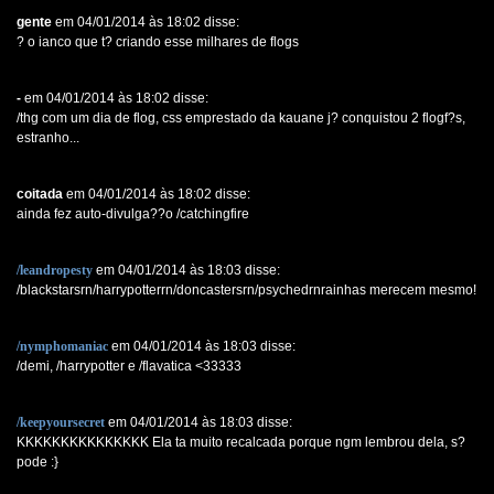
gente
em 04/01/2014 às 18:02 disse:
? o ianco que t? criando esse milhares de flogs
-
em 04/01/2014 às 18:02 disse:
/thg com um dia de flog, css emprestado da kauane j? conquistou 2 flogf?s,
estranho...
coitada
em 04/01/2014 às 18:02 disse:
ainda fez auto-divulga??o /catchingfire
/leandropesty
em 04/01/2014 às 18:03 disse:
/blackstarsrn/harrypotterrn/doncastersrn/psychedrnrainhas merecem mesmo!
/nymphomaniac
em 04/01/2014 às 18:03 disse:
/demi, /harrypotter e /flavatica <33333
/keepyoursecret
em 04/01/2014 às 18:03 disse:
KKKKKKKKKKKKKKK Ela ta muito recalcada porque ngm lembrou dela, s?
pode :}