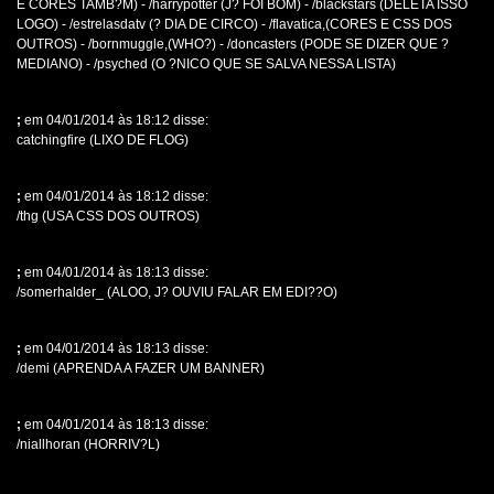
E CORES TAMB?M) - /harrypotter (J? FOI BOM) - /blackstars (DELETA ISSO
LOGO) - /estrelasdatv (? DIA DE CIRCO) - /flavatica,(CORES E CSS DOS
OUTROS) - /bornmuggle,(WHO?) - /doncasters (PODE SE DIZER QUE ?
MEDIANO) - /psyched (O ?NICO QUE SE SALVA NESSA LISTA)
;
em 04/01/2014 às 18:12 disse:
catchingfire (LIXO DE FLOG)
;
em 04/01/2014 às 18:12 disse:
/thg (USA CSS DOS OUTROS)
;
em 04/01/2014 às 18:13 disse:
/somerhalder_ (ALOO, J? OUVIU FALAR EM EDI??O)
;
em 04/01/2014 às 18:13 disse:
/demi (APRENDA A FAZER UM BANNER)
;
em 04/01/2014 às 18:13 disse:
/niallhoran (HORRIV?L)