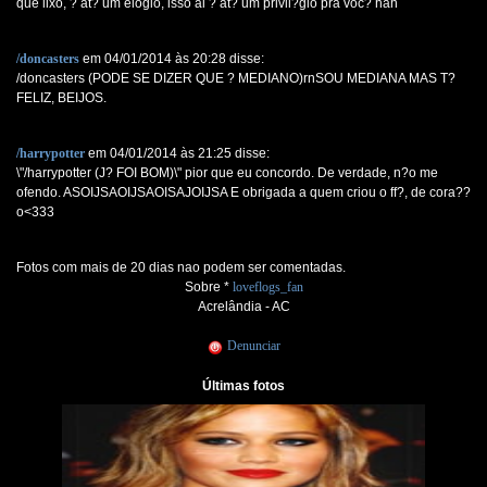
que lixo, ? at? um elogio, isso ai ? at? um privil?gio pra voc? hah
/doncasters
em 04/01/2014 às 20:28 disse:
/doncasters (PODE SE DIZER QUE ? MEDIANO)rnSOU MEDIANA MAS T?
FELIZ, BEIJOS.
/harrypotter
em 04/01/2014 às 21:25 disse:
\"/harrypotter (J? FOI BOM)\" pior que eu concordo. De verdade, n?o me
ofendo. ASOIJSAOIJSAOISAJOIJSA E obrigada a quem criou o ff?, de cora??
o<333
Fotos com mais de 20 dias nao podem ser comentadas.
Sobre *
loveflogs_fan
Acrelândia - AC
Denunciar
Últimas fotos