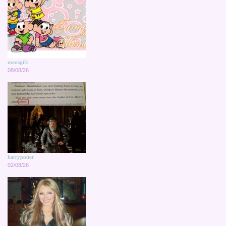
meusgifs
08/08/26
harrypotter
02/08/26