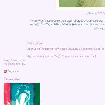
« Anterior
30/05
~
�
Ent�aom eeu resoolvi abriir aquii, poorque eeu amooo editar
euu aabri *uu* T�ao feliiz. Minhaa m�ae vaai praa Londres daq
iindo aaqu
Comentários
Apenas o dono deste FlogVip pode visualizar os comentários desta f
Apenas favoritos deste FlogVIP podem comentar nesta foto!
Sobre *
loveyourway
Rio de Janeiro - RJ
Denunciar
Últimas fotos