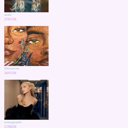
anahi
27/07/26
filtronaveia
26/07/26
arianagrande
17/06/26