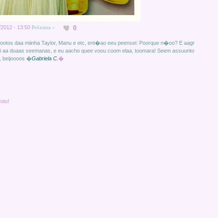
0
/2012 - 13:50
Próxima »
 footos daa miinha Taylor, Manu e etc, ent�ao eeu peensei: Poorque n�oo? E aagr
uii aa duaas seemanas, e eu aacho quee voou coom elaa, toomara! Seem assuunto
i, beijoooos �
Gabriela C.
�
oto!