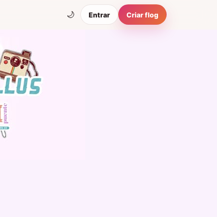
🌙
Entrar
Criar flog