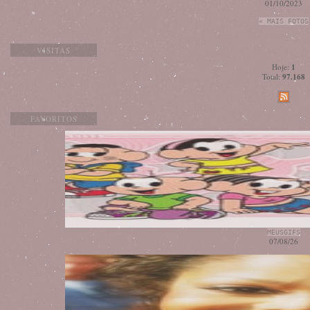
01/10/2023
« MAIS FOTOS
VISITAS
Hoje:
1
Total:
97.168
FAVORITOS
MEUSGIFS
07/08/26