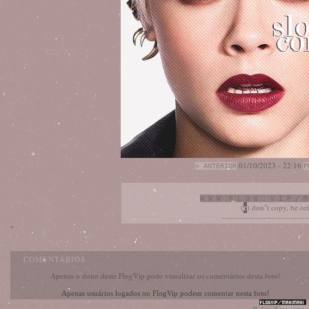
01/10/2023 - 22:16
« ANTERIOR
P
W W W .F L O G . V I P / M
(
c
) don"t copy, be or
-------------------------------
"
COMENTÁRIOS
Apenas o dono deste FlogVip pode visualizar os comentários desta foto!
Apenas usuários logados no FlogVip podem comentar nesta foto!