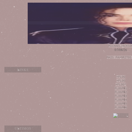
MICHAELJACKSO
07/08/26
MAIS FAVORITOS
LINKS
+FLOG
+FLOG
+FLOG*
FLOGF�1
FLOGF�2
FLOGF�3
FLOGF�4
FLOGF�5
FLOGF�6
ÚLTIMOS