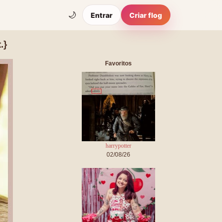
🌙
Entrar
Criar flog
.}
Favoritos
harrypotter
02/08/26