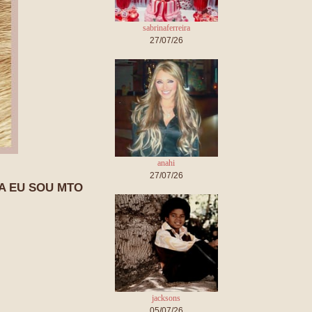
sabrinaferreira
27/07/26
anahi
27/07/26
 EU SOU MTO
jacksons
05/07/26