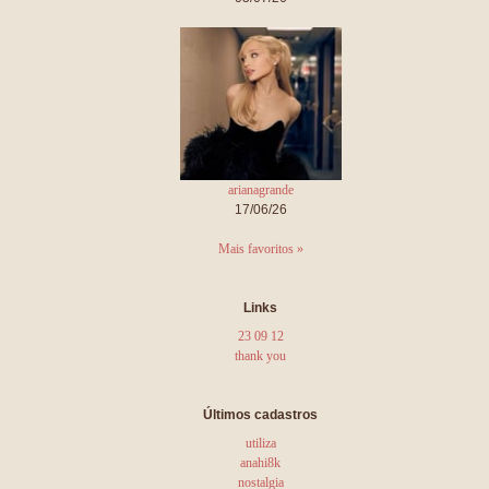
arianagrande
17/06/26
Mais favoritos »
Links
23 09 12
thank you
Últimos cadastros
utiliza
anahi8k
nostalgia