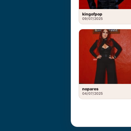
kingofpop
09/07/2025
nopares
04/07/2025