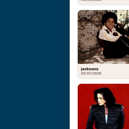
jacksons
05/07/2026