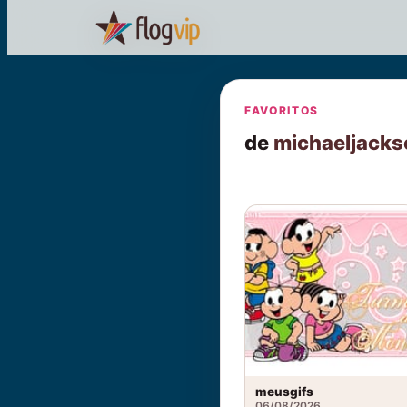
FAVORITOS
de
michaeljack
meusgifs
06/08/2026