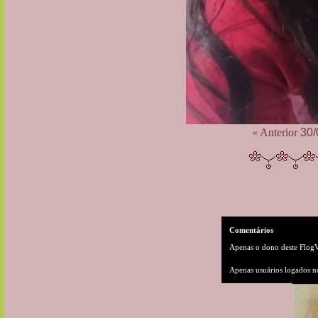
« Anterior
30/
Comentários
Apenas o dono deste FlogVi
Apenas usuários logados n