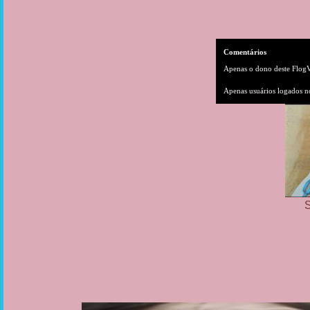
Comentários
Apenas o dono deste FlogVi
Apenas usuários logados n