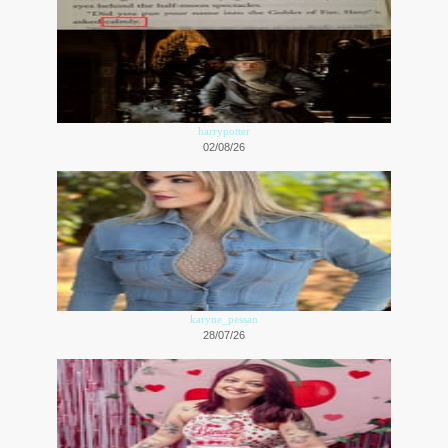
harrypotter
02/08/26
karyne_pessan
28/07/26