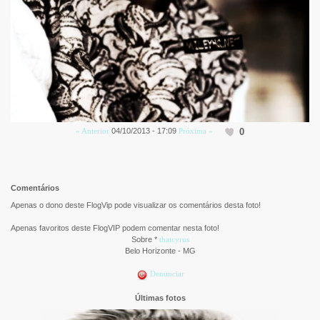
0
« Anterior
04/10/2013 - 17:09
Próxima »
Comentários
Apenas o dono deste FlogVip pode visualizar os comentários desta foto!
Apenas favoritos deste FlogVIP podem comentar nesta foto!
Sobre *
thatcyrus
Belo Horizonte - MG
Denunciar
Últimas fotos