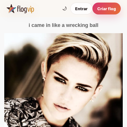
🌙
Entrar
Criar flog
i came in like a wrecking ball