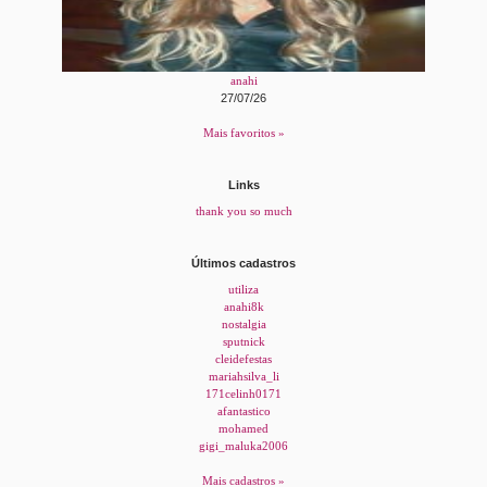
anahi
27/07/26
Mais favoritos »
Links
thank you so much
Últimos cadastros
utiliza
anahi8k
nostalgia
sputnick
cleidefestas
mariahsilva_li
171celinh0171
afantastico
mohamed
gigi_maluka2006
Mais cadastros »