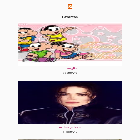
Favoritos
meusgifs
08/08/26
michaeljackson
07/08/26