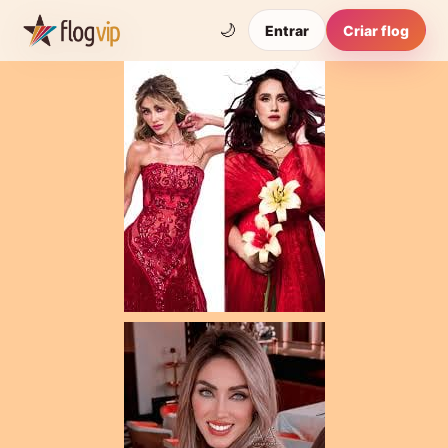
🌙
Entrar
Criar flog