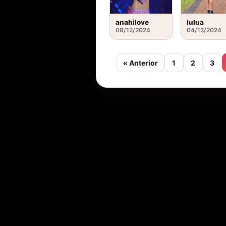
anahilove
lulua
08/12/2024
04/12/2024
« Anterior
1
2
3