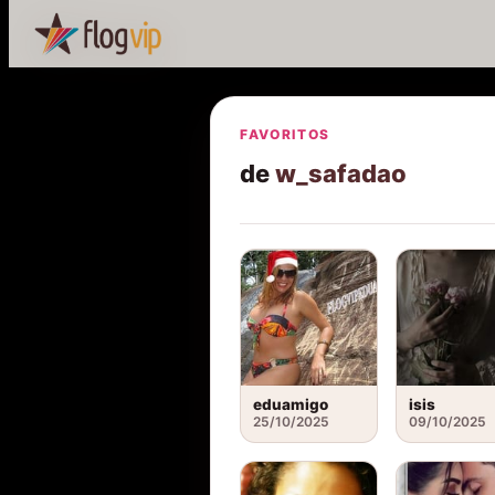
FAVORITOS
de
w_safadao
eduamigo
isis
25/10/2025
09/10/2025