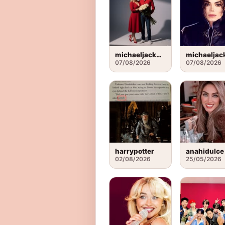
michaeljackson_pop
07/08/2026
07/08/2026
harrypotter
anahidulce
02/08/2026
25/05/2026