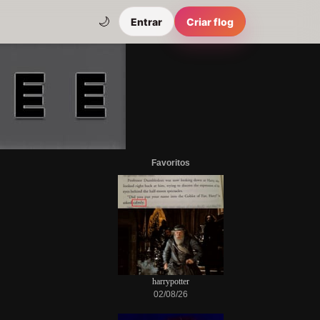
🌙
Entrar
Criar flog
Favoritos
harrypotter
02/08/26