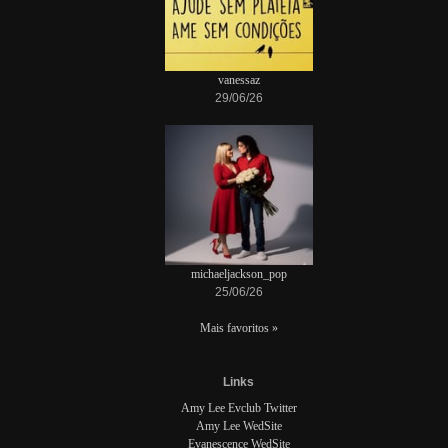
vanessaz
29/06/26
michaeljackson_pop
25/06/26
Mais favoritos »
Links
Amy Lee Evclub Twitter
Amy Lee WedSite
Evanescence WedSite