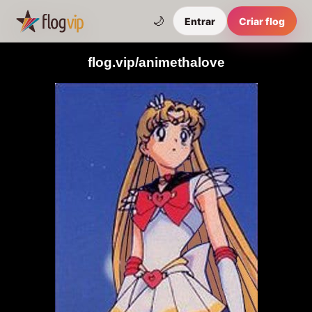
🌙
Entrar
Criar flog
flog.vip/animethalove