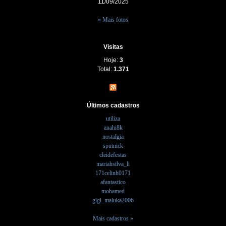
11/09/2025
« Mais fotos
Visitas
Hoje:
3
Total:
1.371
Últimos cadastros
utiliza
anahi8k
nostalgia
sputnick
cleidefestas
mariahsilva_li
171celinh0171
afantastico
mohamed
gigi_maluka2006
Mais cadastros »