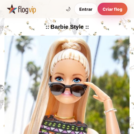
🌙
Entrar
Criar flog
:: Barbie Style ::