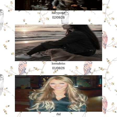
harrypotter
02/08/26
lorenabriss
01/08/26
rbd