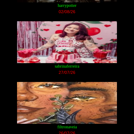
harrypotter
02/08/26
sabrinaferreira
27/07/26
filtronaveia
26/07/26