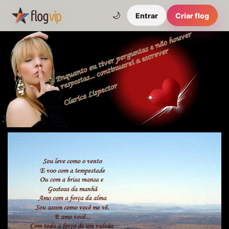
🌙
Entrar
Criar flog