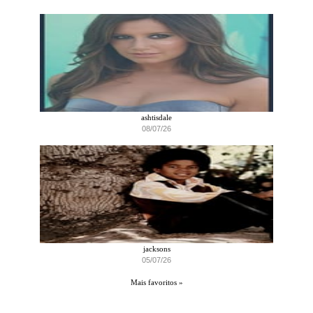
ashtisdale
08/07/26
jacksons
05/07/26
Mais favoritos »