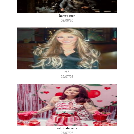
harrypotter
02/08/26
rbd
29/07/26
sabrinaferreira
27/07/26