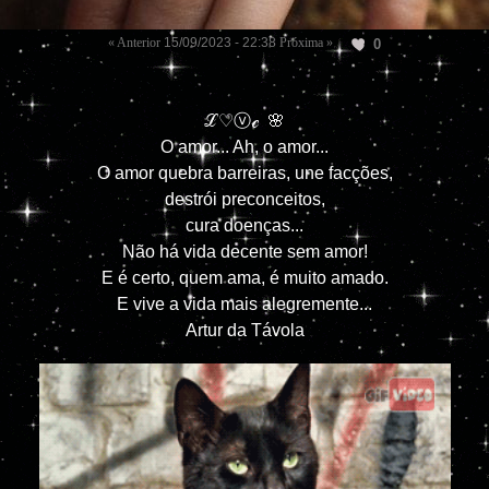
« Anterior
15/09/2023 - 22:38
Próxima »
0
ℒ♡ⓥℯ 🌸
O amor... Ah, o amor...
O amor quebra barreiras, une facções,
destrói preconceitos,
cura doenças...
Não há vida decente sem amor!
E é certo, quem ama, é muito amado.
E vive a vida mais alegremente...
Artur da Távola