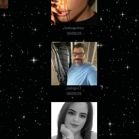
bethemorbini
06/08/26
rodrigo12
06/08/26