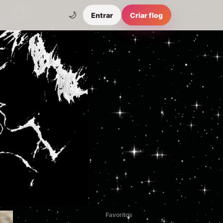
🌙
Entrar
Criar flog
Favoritos