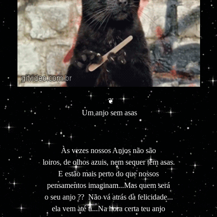
❦
Um anjo sem asas
Às vezes nossos Anjos não são
loiros, de olhos azuis, nem sequer têm asas.
E estão mais perto do que nossos
pensamentos imaginam...Mas quem será
o seu anjo ?? Não vá atrás da felicidade...
ela vem até ti...Na hora certa teu anjo