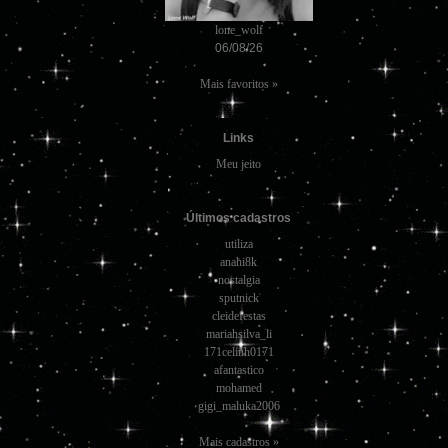
lone_wolf
06/08/26
Mais favoritos »
Links
Meu jeito
Últimos cadastros
utiliza
anahi8k
nostalgia
sputnick
cleidefestas
mariahsilva_li
171celinh0171
afantastico
mohamed
gigi_maluka2006
Mais cadastros »