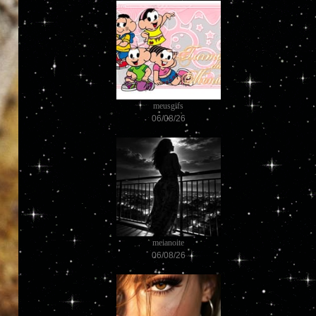
meusgifs
06/08/26
meianoite
06/08/26