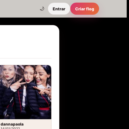
🌙
Entrar
Criar flog
dannapaola
14/01/2022