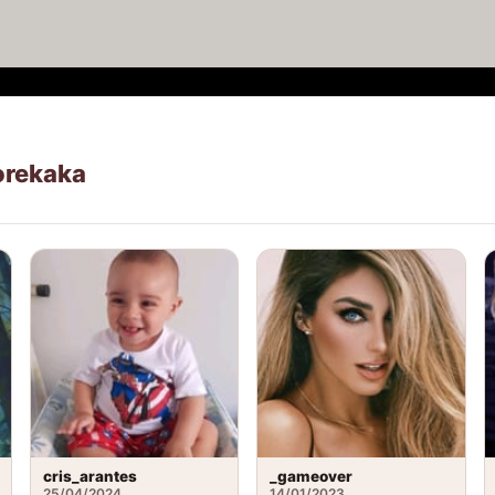
orekaka
cris_arantes
_gameover
25/04/2024
14/01/2023