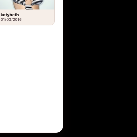
katybeth
01/03/2016