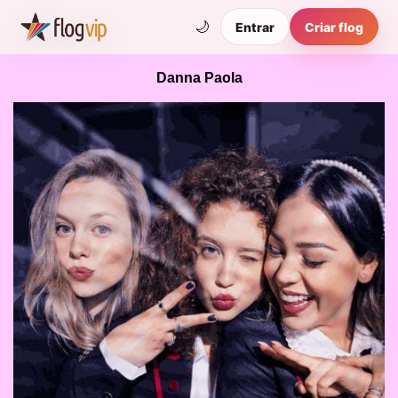
🌙
Entrar
Criar flog
Danna Paola