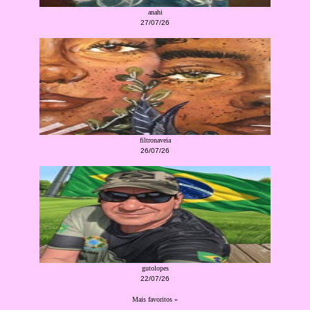
anahi
27/07/26
filtronaveia
26/07/26
gutolopes
22/07/26
Mais favoritos »