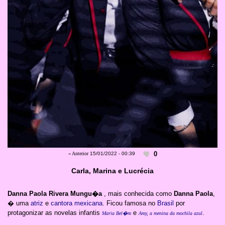
0
« Anterior
15/01/2022 - 00:39
Carla, Marina e Lucrécia
Danna Paola Rivera Mungu�a
, mais conhecida como
Danna Paola
,
� uma
atriz
e
cantora
mexicana
. Ficou famosa no
Brasil
por
protagonizar as novelas infantis
e
.
Maria Bel�m
Amy, a menina da mochila azul