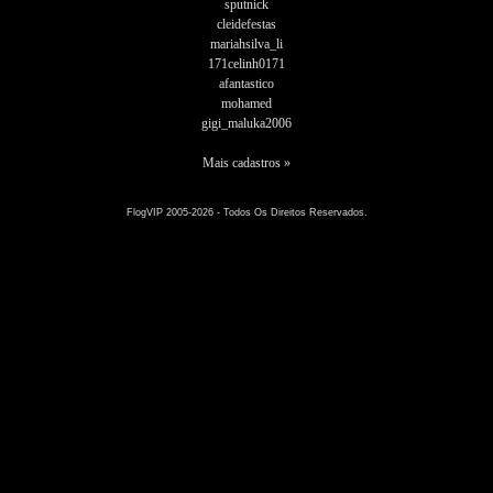
sputnick
cleidefestas
mariahsilva_li
171celinh0171
afantastico
mohamed
gigi_maluka2006
Mais cadastros »
FlogVIP 2005-2026 - Todos Os Direitos Reservados.