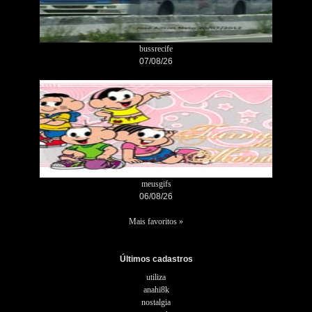
bussrecife
07/08/26
meusgifs
06/08/26
Mais favoritos »
Últimos cadastros
utiliza
anahi8k
nostalgia