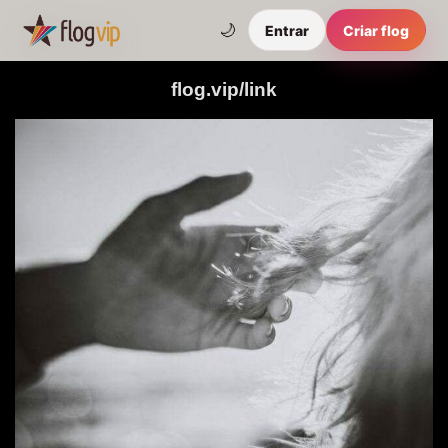
🌙
Entrar
Criar flog
flog.vip/link