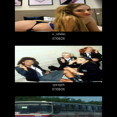
w_safadao
07/08/26
spacegirls
07/08/26