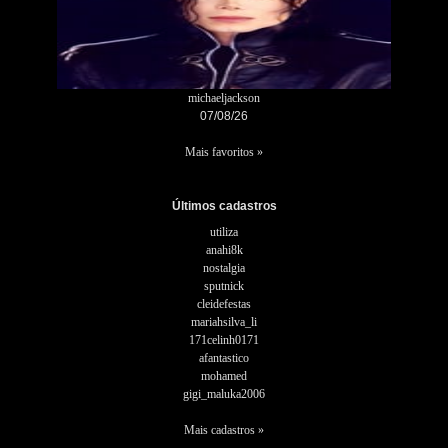
michaeljackson
07/08/26
Mais favoritos »
Últimos cadastros
utiliza
anahi8k
nostalgia
sputnick
cleidefestas
mariahsilva_li
171celinh0171
afantastico
mohamed
gigi_maluka2006
Mais cadastros »