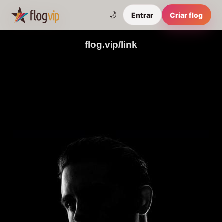
🌙
Entrar
Criar flog
flog.vip/link