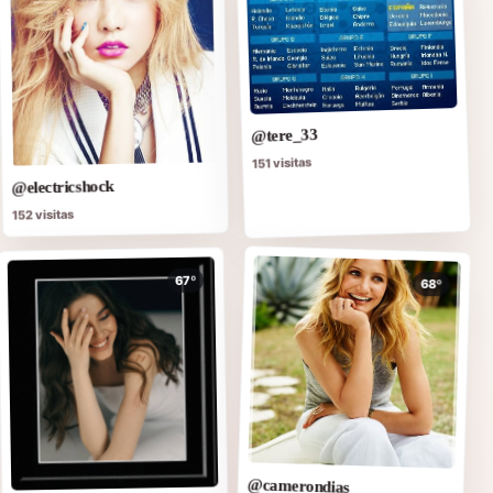
@tere_33
151 visitas
@electricshock
152 visitas
67º
68º
@camerondias