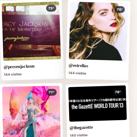
75º
76º
@estrellas
@perseujackson
144 visitas
144 visitas
78º
77º
@thegazette
140 visitas