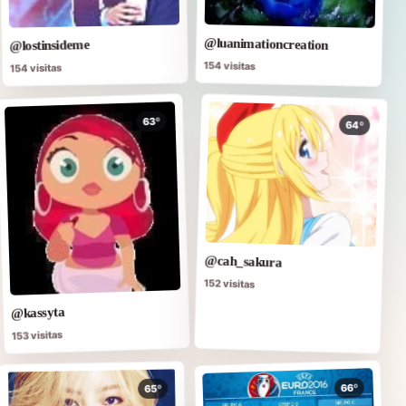
@luanimationcreation
@lostinsideme
154 visitas
154 visitas
63º
64º
@cah_sakura
152 visitas
@kassyta
153 visitas
66º
65º