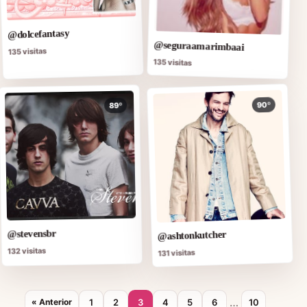
@dolcefantasy
@seguraamarimbaai
135 visitas
135 visitas
90º
89º
@stevensbr
@ashtonkutcher
132 visitas
131 visitas
…
1
2
3
4
5
6
10
« Anterior