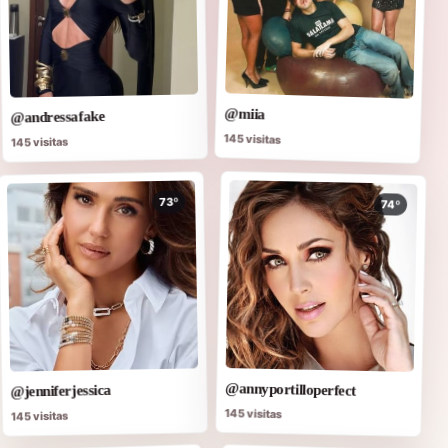
@miia
@andressafake
145 visitas
145 visitas
73º
74º
@annyportilloperfect
@jenniferjessica
145 visitas
145 visitas