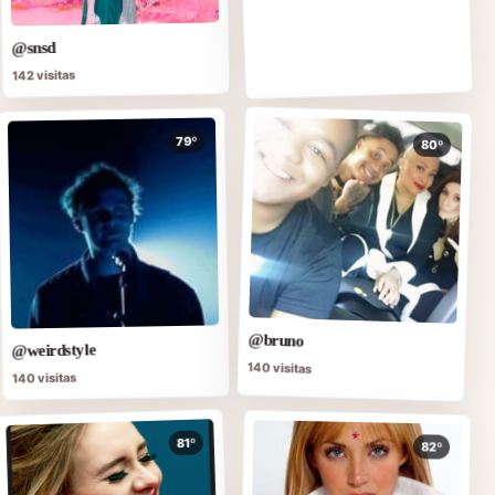
@snsd
142 visitas
79º
80º
@bruno
@weirdstyle
140 visitas
140 visitas
81º
82º