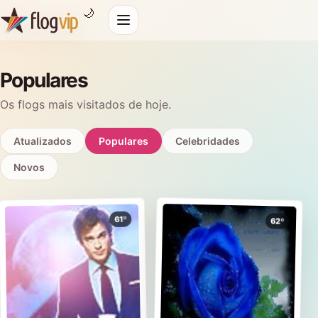
🌙
Populares
Os flogs mais visitados de hoje.
Atualizados
Populares
Celebridades
Novos
61º
62º