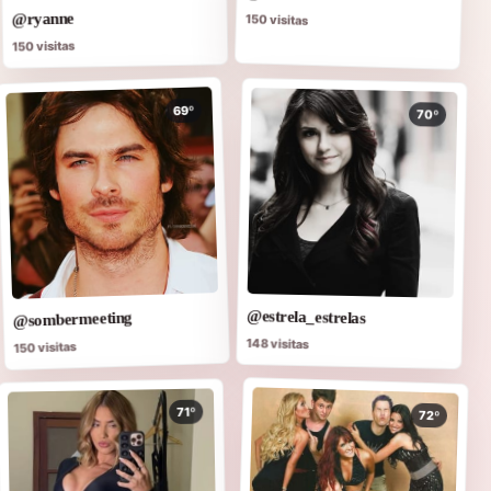
@ryanne
150 visitas
150 visitas
69º
70º
@estrela_estrelas
@sombermeeting
148 visitas
150 visitas
71º
72º