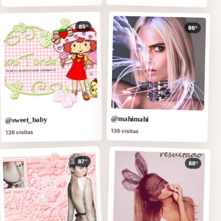
85º
86º
@mahimahi
@sweet_baby
136 visitas
136 visitas
87º
88º