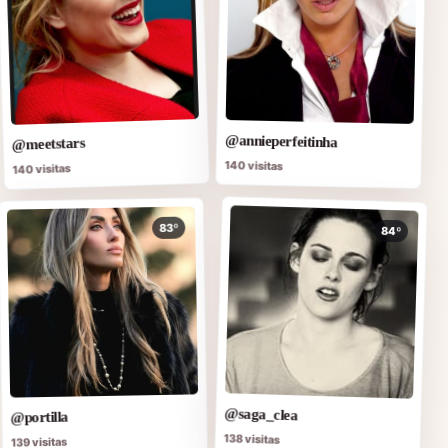
@annieperfeitinha
@meetstars
140 visitas
140 visitas
83º
84º
@saga_clea
@portilla
138 visitas
139 visitas