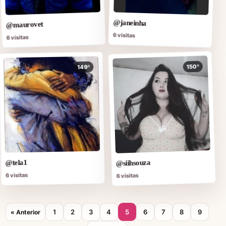
@janeinha
@maurovet
6 visitas
6 visitas
150º
149º
@siihsouza
@tela1
6 visitas
6 visitas
1
2
3
4
5
6
7
8
9
« Anterior