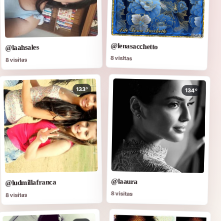
@lenasacchetto
@laahsales
8 visitas
8 visitas
133º
134º
@laaura
@ludmillafranca
8 visitas
8 visitas