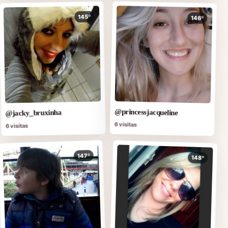
145º
146º
@princessjacqueline
@jacky_bruxinha
6 visitas
6 visitas
147º
148º