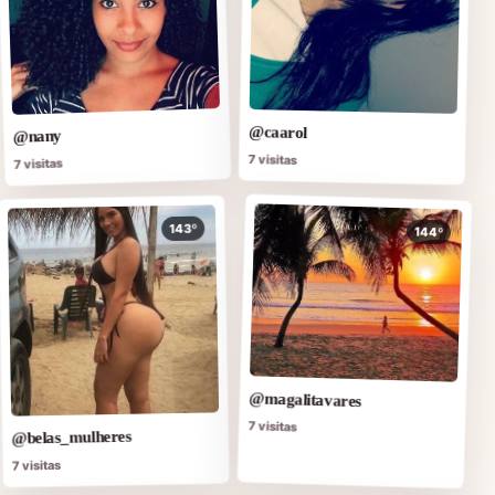
@caarol
@nany
7 visitas
7 visitas
143º
144º
@magalitavares
7 visitas
@belas_mulheres
7 visitas