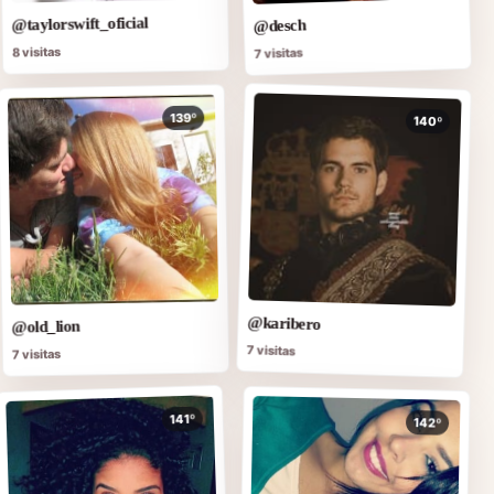
@taylorswift_oficial
@desch
8 visitas
7 visitas
139º
140º
@karibero
@old_lion
7 visitas
7 visitas
141º
142º