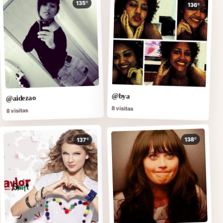
135º
136º
@bya
@aidezao
8 visitas
8 visitas
138º
137º