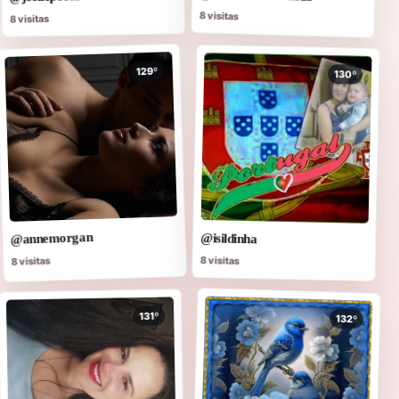
8 visitas
8 visitas
129º
130º
@annemorgan
@isildinha
8 visitas
8 visitas
131º
132º