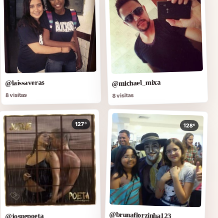
@michael_mixa
@laissaveras
8 visitas
8 visitas
127º
128º
@brunaflorzinha123
@josuepoeta