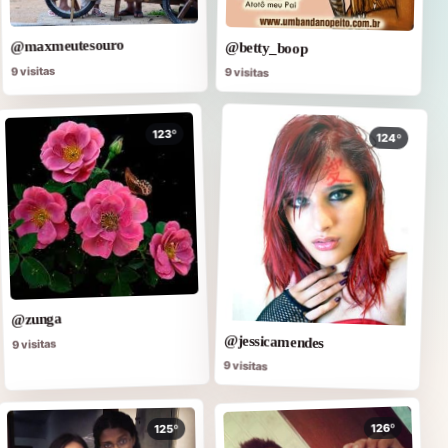
@maxmeutesouro
@betty_boop
9 visitas
9 visitas
123º
124º
@zunga
@jessicamendes
9 visitas
9 visitas
126º
125º