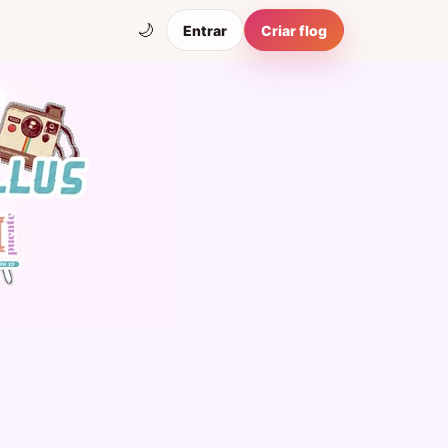
🌙
Entrar
Criar flog