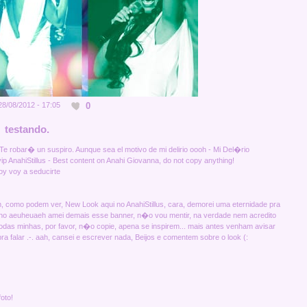
0
8/08/2012 - 17:05
testando.
Te robar� un suspiro. Aunque sea el motivo de mi delirio oooh - Mi Del�rio
 AnahiStillus - Best content on Anahi Giovanna, do not copy anything!
oy voy a seducirte
m, como podem ver,
New Look
aqui no AnahiStillus, cara, demorei uma
eternidade
pra
onitinho aeuheuaeh amei demais esse banner, n�o vou mentir, na verdade nem acredito
todas
minhas
, por favor, n�o copie, apena se inspirem... mais antes venham avisar
a falar .-. aah, cansei e escrever nada, Beijos e comentem sobre o look (:
oto!