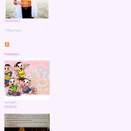
19/04/2012
« Mais fotos
Favoritos
meusgifs
08/08/26