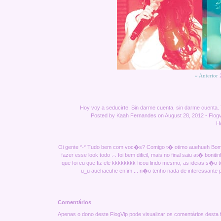
« Anterior
2
Hoy voy a seducirte. Sin darme cuenta, sin darme cuenta. 
Posted by Kaah Fernandes on August 28, 2012 - Flogvip
H
Oi gente *-* Tudo bem com voc�s? Comigo t� otimo auehueh Bo
fazer esse look todo .-. foi bem dificil, mais no final saiu at� b
que foi eu que fiz ele kkkkkkkk ficou lindo mesmo, as ideias s�o 
u_u auehaeuhe enfim ... n�o tenho nada de interessante pr
Comentários
Apenas o dono deste FlogVip pode visualizar os comentários desta f