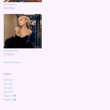
filtronaveia
26/07/26
arianagrande
17/06/26
Mais favoritos »
Links
03/02/12
Award1
Award2
Award3
Pagina F�
Pagina F�