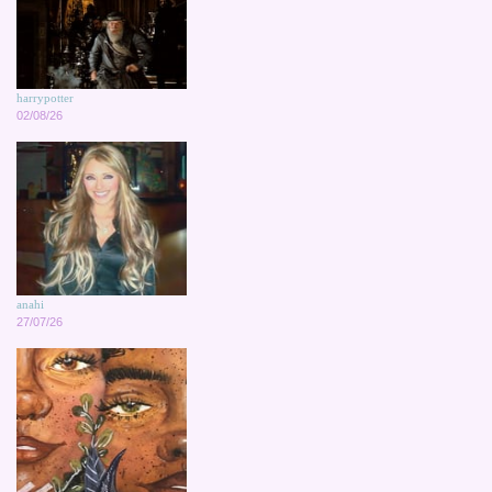
harrypotter
02/08/26
anahi
27/07/26