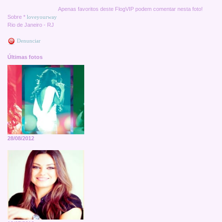
Apenas favoritos deste FlogVIP podem comentar nesta foto!
Sobre *
loveyourway
Rio de Janeiro - RJ
Denunciar
Últimas fotos
28/08/2012